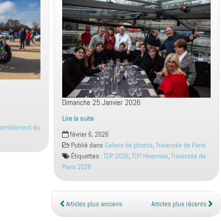
Dimanche 25 Janvier 2026
Lire la suite
emblement du
TDP
février 6, 2026
Hivernale
Publié dans
Galerie de photos
,
Traversée de Paris
2026
Étiquettes :
TDP 2026
,
TDP Hivernale
,
Traversée de
Péniche
Paris 2026
Articles plus anciens
Articles plus récents