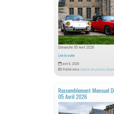
Dimanche 05 Avril 2026
Lire la suite
Spéciale
avril 6, 2026
Porsche
Publié dans
Galerie de photos
,
Repo
Dimanche
05
Avril
2026
Rassemblement Mensuel D
05 Avril 2026