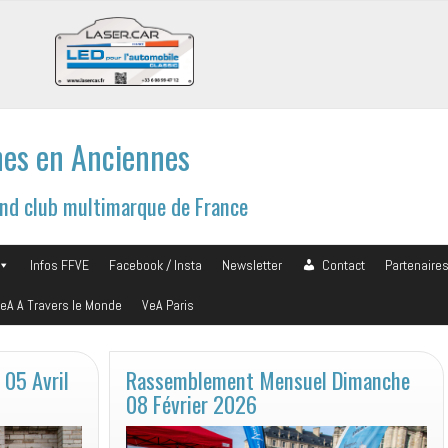
es en Anciennes
and club multimarque de France
Infos FFVE
Facebook / Insta
Newsletter
Contact
Partenaire
eA A Travers le Monde
VeA Paris
 05 Avril
Rassemblement Mensuel Dimanche
08 Février 2026