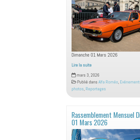
Dimanche 01 Mars 2026
Lire la suite
Spéciale
mars 3, 2026
Alfa
Publié dans
Alfa Roméo
,
Evénement
Roméo
photos
,
Reportages
Dimanche
01
Mars
2026
Rassemblement Mensuel D
01 Mars 2026