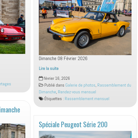
Dimanche 08 Février 2026
Lire la suite
Rassemblement
février 16, 2026
Mensuel
rtages
Publié dans
Galerie de photos
,
Rassemblement du
Dimanche
Dimanche
,
Rendez-vous mensuel
08
Étiquettes :
Rassemblement mensuel
Février
imanche
2026
Spéciale Peugeot Série 200