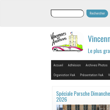
Rechercher
Rechercher
Vincenn
Le plus gr
Accueil
Adhésion
Archives Photos
Organistion VeA
Présentation VeA
V
Spéciale Porsche Dimanche
2026