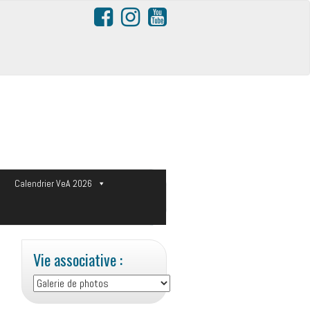
s
Calendrier VeA 2026
Vie associative :
Vie
associative