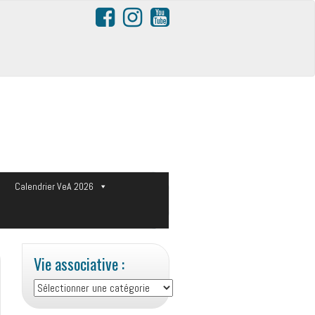
s
Calendrier VeA 2026
Vie associative :
Vie
associative