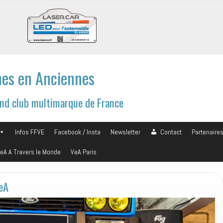
es en Anciennes
and club multimarque de France
Infos FFVE
Facebook / Insta
Newsletter
Contact
Partenaire
eA A Travers le Monde
VeA Paris
VeA