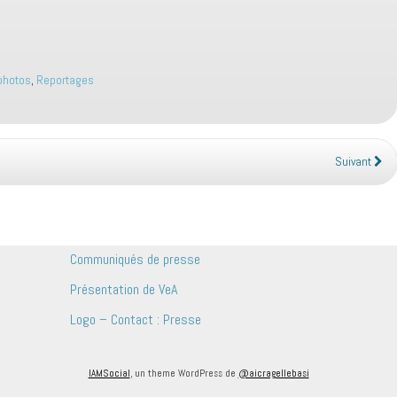
 photos
,
Reportages
Suivant
Communiqués de presse
Présentation de VeA
Logo – Contact : Presse
IAMSocial
, un theme WordPress de
@aicragellebasi