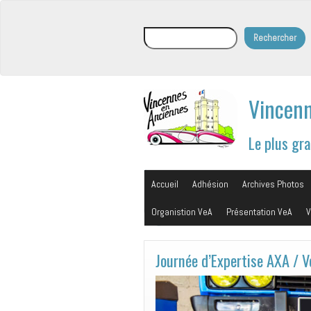
Rechercher
Rechercher
Vincenn
Le plus gr
Accueil
Adhésion
Archives Photos
Organistion VeA
Présentation VeA
V
Journée d’Expertise AXA / 