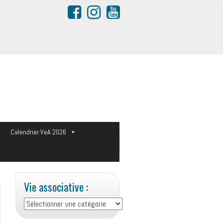
s
Calendrier VeA 2026
Vie associative :
Vie
associative