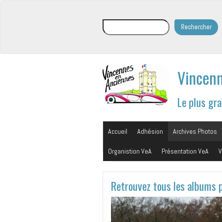
Rechercher
Rechercher
Vincenn
Le plus gr
Accueil
Adhésion
Archives Photos
Organistion VeA
Présentation VeA
V
Retrouvez tous les albums 