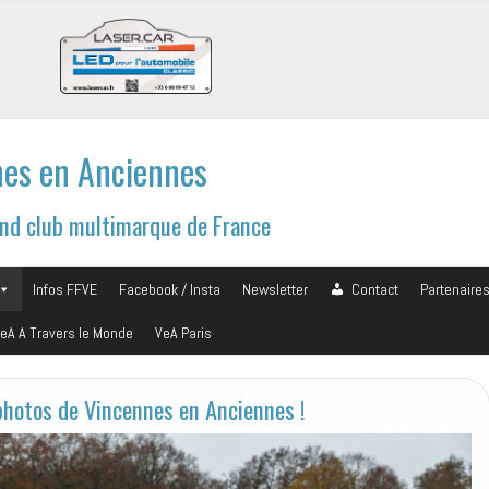
es en Anciennes
and club multimarque de France
Infos FFVE
Facebook / Insta
Newsletter
Contact
Partenaire
eA A Travers le Monde
VeA Paris
photos de Vincennes en Anciennes !