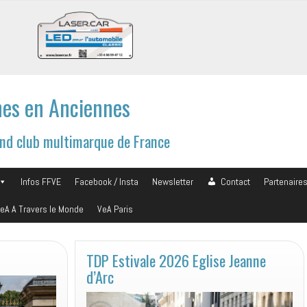
es en Anciennes
and club multimarque de France
Infos FFVE
Facebook / Insta
Newsletter
Contact
Partenaire
eA A Travers le Monde
VeA Paris
TDP Estivale 2026 Eglise Jeanne
d’Arc