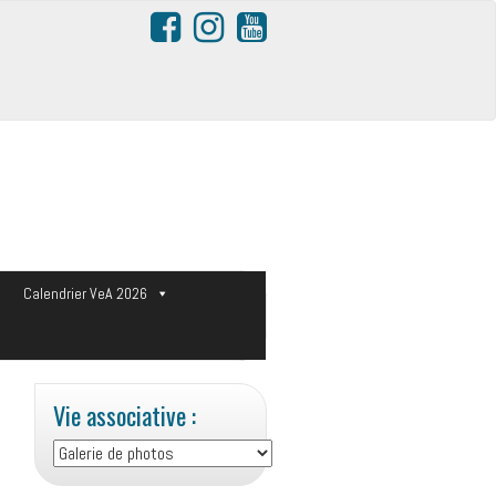
s
Calendrier VeA 2026
Vie associative :
Vie
associative