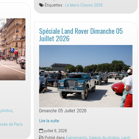
2026
Étiquettes :
Le Mans Classic 2026
Spéciale Land Rover Dimanche 05
Juillet 2026
Dimanche 05 Juillet 2026
 photos
,
Lire la suite
ersée de Paris
Spéciale
juillet 6, 2026
Land
Publié dans
Evénements
,
Galerie de photos
,
Land-