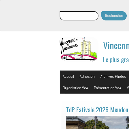
Rechercher
Rechercher
Vincenn
Le plus gr
Accueil
Adhésion
Archives Photos
Organistion VeA
Présentation VeA
V
TdP Estivale 2026 Meudon