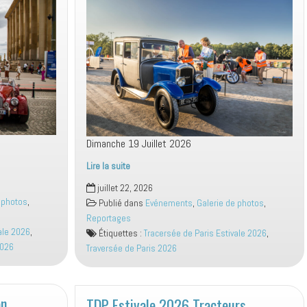
Dimanche 19 Juillet 2026
Lire la suite
Traversée
juillet 22, 2026
de
 photos
,
Publié dans
Evénements
,
Galerie de photos
,
Paris
Reportages
Estivale
ale 2026
,
Étiquettes :
Tracersée de Paris Estivale 2026
,
Le
2026
Traversée de Paris 2026
Départ
on
TDP Estivale 2026 Tracteurs