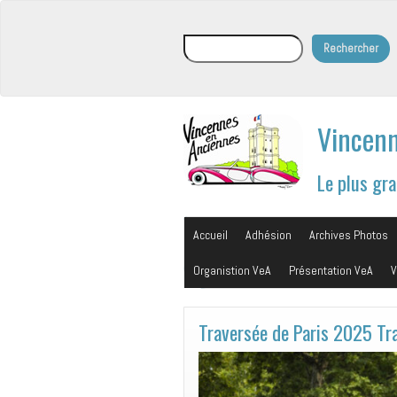
Rechercher
Rechercher
Vincenn
Le plus gr
Accueil
Adhésion
Archives Photos
Organistion VeA
Présentation VeA
V
Traversée de Paris 2025 Tr