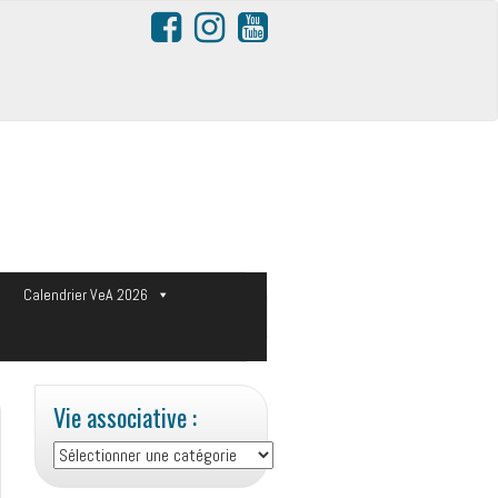
s
Calendrier VeA 2026
Vie associative :
Vie
associative