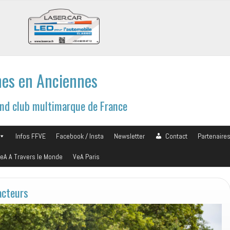
es en Anciennes
and club multimarque de France
Infos FFVE
Facebook / Insta
Newsletter
Contact
Partenaire
eA A Travers le Monde
VeA Paris
acteurs