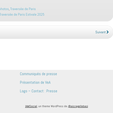
 photos
,
Traversée de Paris
Traversée de Paris Estivale 2025
Suivant
Communiqués de presse
Présentation de VeA
Logo – Contact : Presse
IAMSocial
, un theme WordPress de
@aicragellebasi