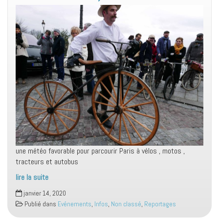
une météo favorable pour parcourir Paris à vélos , motos ,
tracteurs et autobus
lire la suite
janvier 14, 2020
Publié dans
Evénements
,
Infos
,
Non classé
,
Reportages