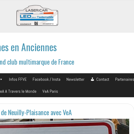
es en Anciennes
and club multimarque de France
Infos FFVE
Facebook / Insta
Newsletter
Contact
Partenaire
eA A Travers le Monde
VeA Paris
 de Neuilly-Plaisance avec VeA