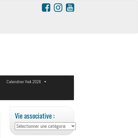
s
Calendrier VeA 2026
Vie associative :
Vie
associative