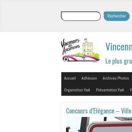
Rechercher
Rechercher
Vincenn
Le plus gr
Accueil
Adhésion
Archives Photos
Organistion VeA
Présentation VeA
V
Concours d’Elégance – Ville