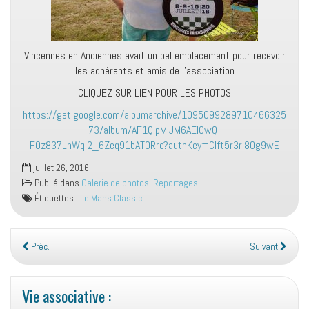
Vincennes en Anciennes avait un bel emplacement pour recevoir
les adhérents et amis de l’association
CLIQUEZ SUR LIEN POUR LES PHOTOS
https://get.google.com/albumarchive/1095099289710466325
73/album/AF1QipMiJM6AElOwQ-
F0z837LhWqi2_6Zeq91bATORre?authKey=CIft5r3rl8Og9wE
juillet 26, 2016
Publié dans
Galerie de photos
,
Reportages
Étiquettes :
Le Mans Classic
Préc.
Suivant
Vie associative :