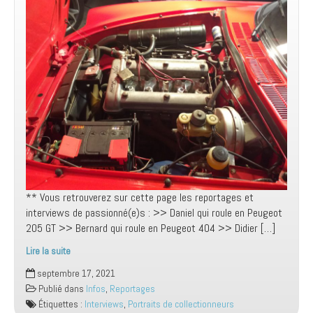
** Vous retrouverez sur cette page les reportages et
interviews de passionné(e)s : >> Daniel qui roule en Peugeot
205 GT >> Bernard qui roule en Peugeot 404 >> Didier […]
Lire la suite
Interviews
septembre 17, 2021
et
Publié dans
Infos
,
Reportages
portraits
Étiquettes :
Interviews
,
Portraits de collectionneurs
de