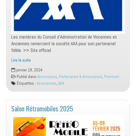
Les membres du Conseil d’Administration de Vincennes en
Anciennes remercient la société AXA pour son partenariat
fidèle. >> Site officiel
Lire la suite
AXA
janvier 18, 2024
Collection
Publié dans
Annonceurs
,
Partenaires & Annonceurs
,
Premium
–
Étiquettes :
Assurances
,
AXA
Partenaire
de
l’association
Salon Rétromobiles 2025