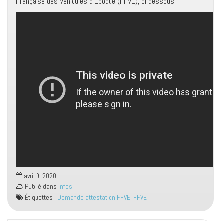
Française des Véhicules d’Epoque (FFVE), ci-dessous :
avril 9, 2020
Publié dans
Infos
Étiquettes :
Demande attestation FFVE
,
FFVE