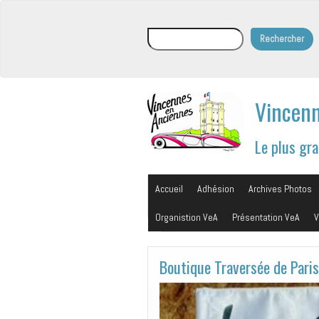
Rechercher
Rechercher
Vincenn
Le plus gr
Accueil
Adhésion
Archives Photos
Organistion VeA
Présentation VeA
V
Boutique Traversée de Paris