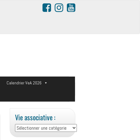
s
Calendrier VeA 2026
Vie associative :
Vie
associative