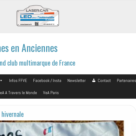
es en Anciennes
and club multimarque de France
Infos FFVE
Facebook / Insta
Newsletter
Contact
Partenaire
eA A Travers le Monde
VeA Paris
 hivernale