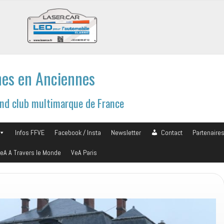
es en Anciennes
and club multimarque de France
Infos FFVE
Facebook / Insta
Newsletter
Contact
Partenaire
eA A Travers le Monde
VeA Paris