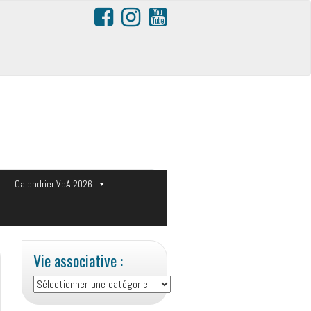
s
Calendrier VeA 2026
Vie associative :
Vie
associative