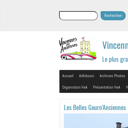
Rechercher
Rechercher
Vincenn
Le plus gr
Accueil
Adhésion
Archives Photos
Organistion VeA
Présentation VeA
V
Les Belles Gourn’Anciennes