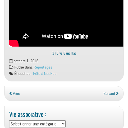
(c) Civa Gandillac
octobre 1, 2016
Publié dans
Reportages
Étiquettes :
Fête à NeuNeu
Préc.
Suivant
Vie associative :
Vie