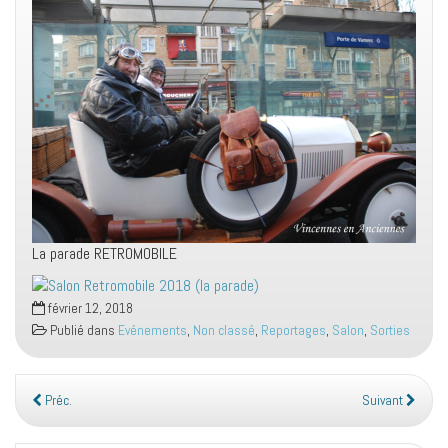
La parade RETROMOBILE
février 12, 2018
Publié dans
Evénements
,
Non classé
,
Reportages
,
Salon
,
Sorties
Préc.
Suivant