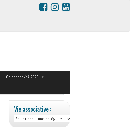
s
Calendrier VeA 2026
Vie associative :
Vie
associative