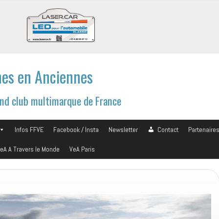
es en Anciennes
and club multimarque de France
Infos FFVE
Facebook / Insta
Newsletter
Contact
Partenaire
eA A Travers le Monde
VeA Paris