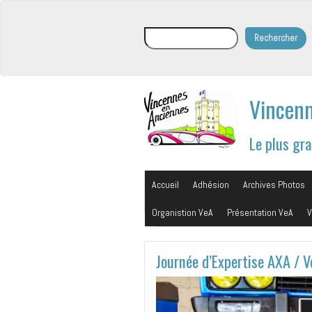
Rechercher
Rechercher
Vincenn
Le plus gr
Accueil
Adhésion
Archives Photos
Organistion VeA
Présentation VeA
V
Journée d’Expertise AXA / 