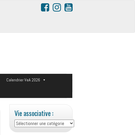
s
Calendrier VeA 2026
Vie associative :
Vie
associative