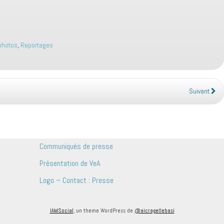
 photos
,
Reportages
Suivant
Communiqués de presse
Présentation de VeA
Logo – Contact : Presse
IAMSocial
, un theme WordPress de
@aicragellebasi