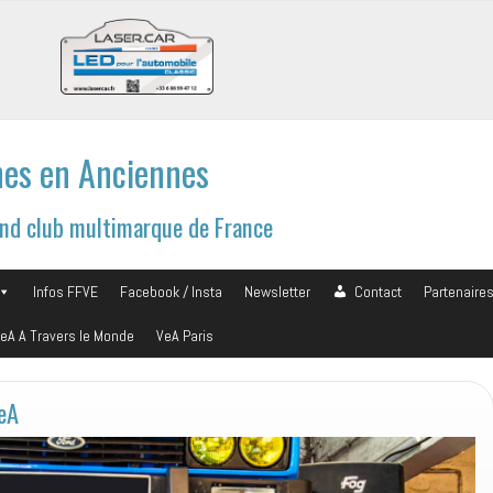
es en Anciennes
and club multimarque de France
Infos FFVE
Facebook / Insta
Newsletter
Contact
Partenaire
eA A Travers le Monde
VeA Paris
VeA