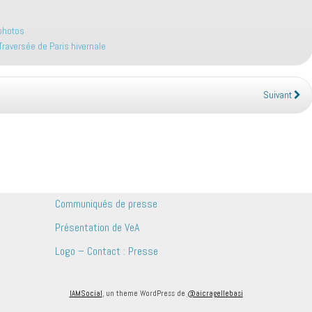
 photos
Traversée de Paris hivernale
Suivant
Communiqués de presse
Présentation de VeA
Logo – Contact : Presse
IAMSocial
, un theme WordPress de
@aicragellebasi