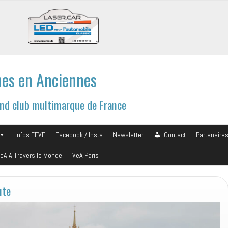
es en Anciennes
and club multimarque de France
Infos FFVE
Facebook / Insta
Newsletter
Contact
Partenaire
eA A Travers le Monde
VeA Paris
ute