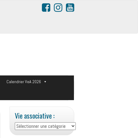
s
Calendrier VeA 2026
Vie associative :
Vie
associative