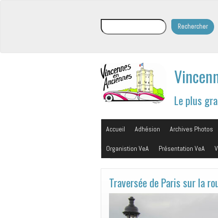
Rechercher
Rechercher
Vincenn
Le plus gr
Accueil
Adhésion
Archives Photos
Organistion VeA
Présentation VeA
V
Traversée de Paris sur la ro