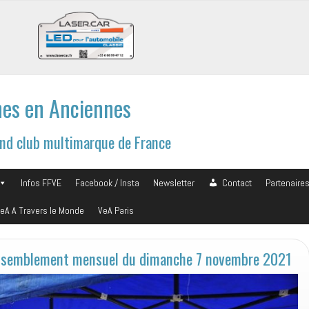
es en Anciennes
and club multimarque de France
Infos FFVE
Facebook / Insta
Newsletter
Contact
Partenaire
eA A Travers le Monde
VeA Paris
assemblement mensuel du dimanche 7 novembre 2021