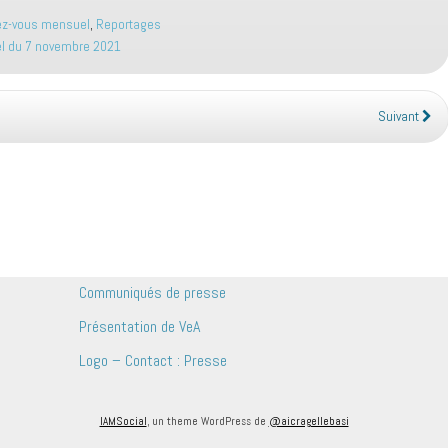
z-vous mensuel
,
Reportages
 du 7 novembre 2021
Suivant
Communiqués de presse
Présentation de VeA
Logo – Contact : Presse
IAMSocial
, un theme WordPress de
@aicragellebasi