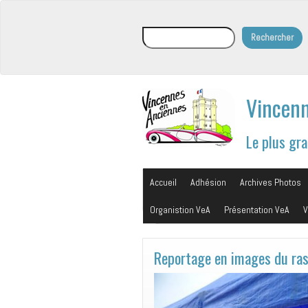
Rechercher
Rechercher
Vincenn
Le plus gr
Accueil
Adhésion
Archives Photos
Organistion VeA
Présentation VeA
V
Reportage en images du r