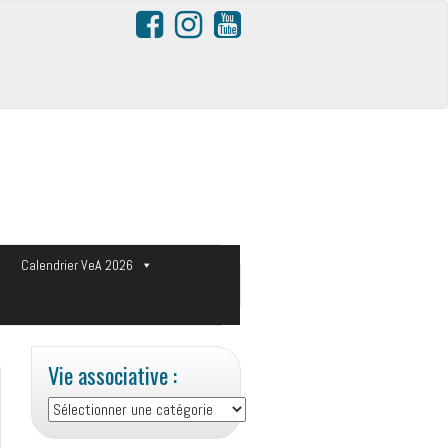
s
Calendrier VeA 2026
Vie associative :
Vie
associative