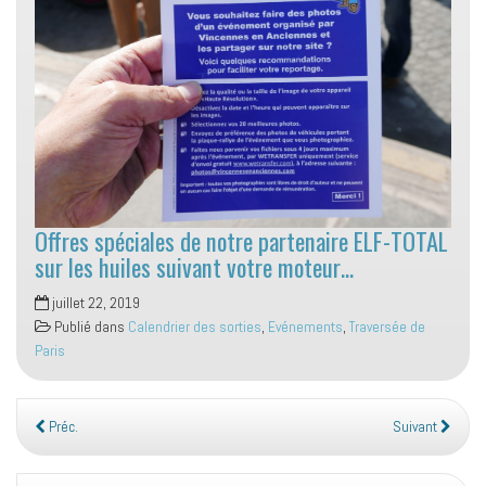
Offres spéciales de notre partenaire ELF-TOTAL
sur les huiles suivant votre moteur…
juillet 22, 2019
Publié dans
Calendrier des sorties
,
Evénements
,
Traversée de
Paris
Préc.
Suivant