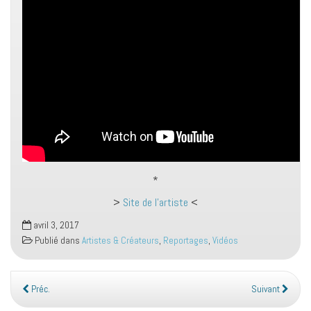
*
>
Site de l’artiste
<
avril 3, 2017
Publié dans
Artistes & Créateurs
,
Reportages
,
Vidéos
Préc.
Suivant