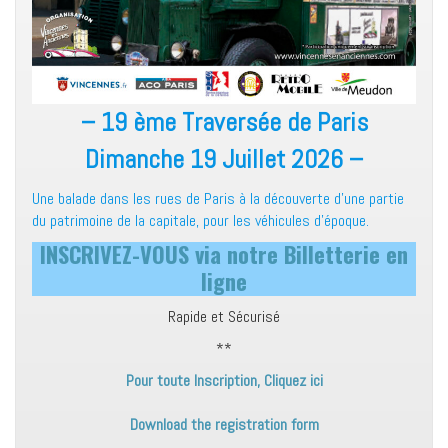
– 19 ème Traversée de Paris
Dimanche 19 Juillet 2026 –
Une balade dans les rues de Paris à la découverte d’une partie
du patrimoine de la capitale, pour les véhicules d’époque.
INSCRIVEZ-VOUS via notre Billetterie en
ligne
Rapide et Sécurisé
**
Pour toute Inscription, Cliquez ici
Download the registration form